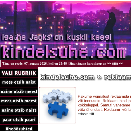
>> siin <<
Täna on reede, 07. august 2026, kell on 23:48 | Sinu tänane horoskoop on
Pakume võimalust reklaamida 
või teenuseid. Reklaami hind j
kokkuleppel. Samuti vahetame b
võta ühendust. Reklaami- või 
.
edasta siit